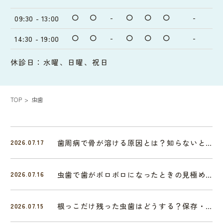
〇
〇
-
〇
〇
〇
-
09:30 - 13:00
〇
〇
-
〇
〇
〇
-
14:30 - 19:00
休診日：水曜、日曜、祝日
TOP
虫歯
歯周病で骨が溶ける原因とは？知らないと怖い進行の仕組み
2026.07.17
虫歯で歯がボロボロになったときの見極めポイントと対処法を解説
2026.07.16
根っこだけ残った虫歯はどうする？保存・抜歯など治療の選択肢
2026.07.15