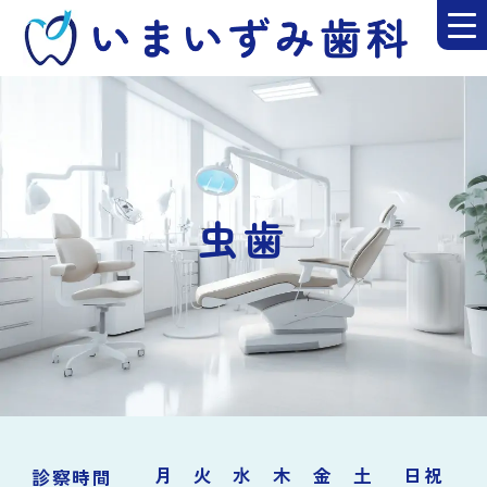
虫歯
月
火
水
木
金
土
日祝
診察時間