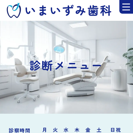
診断メニュー
月
火
水
木
金
土
日祝
診察時間