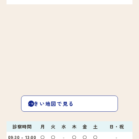
大きい地図で見る
診察時間
月
火
水
木
金
土
日・祝
09:30 - 13:00
〇
〇
-
〇
〇
〇
-