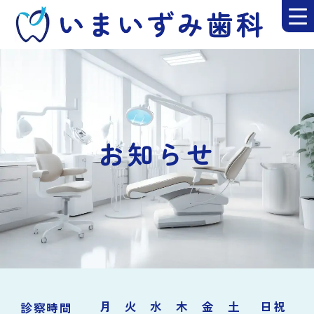
お知らせ
月
火
水
木
金
土
日祝
診察時間