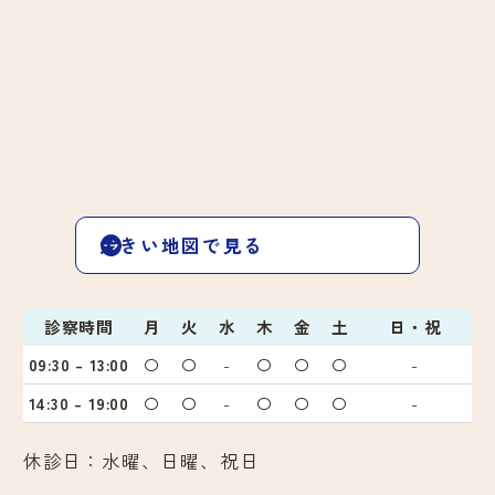
大きい地図で見る
診察時間
月
火
水
木
金
土
日・祝
09:30 - 13:00
〇
〇
-
〇
〇
〇
-
14:30 - 19:00
〇
〇
-
〇
〇
〇
-
休診日：水曜、日曜、祝日