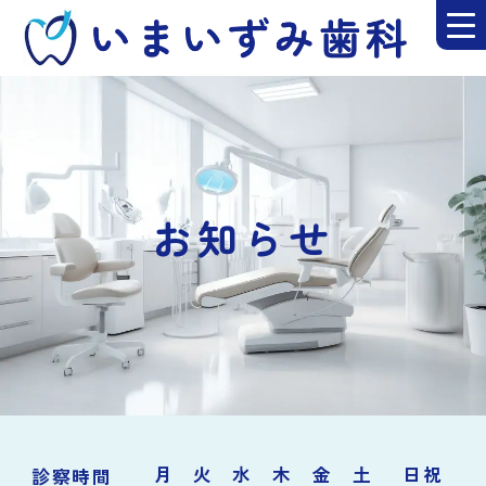
お知らせ
月
火
水
木
金
土
日祝
診察時間